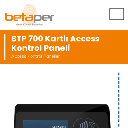
BTP 700 Kartlı Access
Kontrol Paneli
Access Kontrol Panelleri