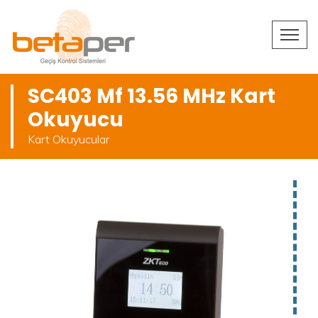
SC403 Mf 13.56 MHz Kart
Okuyucu
Kart Okuyucular