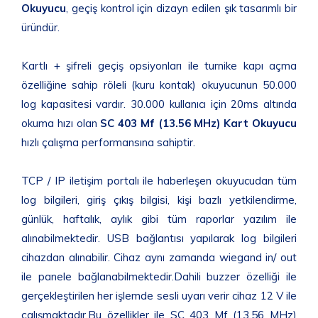
Okuyucu
, geçiş kontrol için dizayn edilen şık tasarımlı bir
üründür.
Kartlı + şifreli geçiş opsiyonları ile turnike kapı açma
özelliğine sahip röleli (kuru kontak) okuyucunun 50.000
log kapasitesi vardır. 30.000 kullanıcı için 20ms altında
okuma hızı olan
SC 403 Mf (13.56 MHz) Kart Okuyucu
hızlı çalışma performansına sahiptir.
TCP / IP iletişim portalı ile haberleşen okuyucudan tüm
log bilgileri, giriş çıkış bilgisi, kişi bazlı yetkilendirme,
günlük, haftalık, aylık gibi tüm raporlar yazılım ile
alınabilmektedir. USB bağlantısı yapılarak log bilgileri
cihazdan alınabilir. Cihaz aynı zamanda wiegand in/ out
ile panele bağlanabilmektedir.Dahili buzzer özelliği ile
gerçekleştirilen her işlemde sesli uyarı verir cihaz 12 V ile
çalışmaktadır.Bu özellikler ile SC 403 Mf (13.56 MHz)