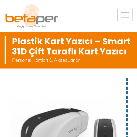
Plastik Kart Yazıcı – Smart
31D Çift Taraflı Kart Yazıcı
Personel Kartları & Aksesuarlar