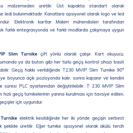
ass malzemeden üretilir. Üst kapakta standart olarak
ge ledi bulunmaktadır. Kanatlara opsiyonel olarak logo ve led
ür. Elektronik kartlar Makim mühendisleri tarafından
r çok farklı entegrasyonda ve farklı modlarda çalışmaya uygun
IP Slim Turnike
çift yönlü olarak çalışır. Kart okuyucu,
umanda ya da buton gibi her türlü geçiş kontrol cihazı basit
labilir. Geçiş hakkı verildiğinde T230 MVIP Slim Turnike 90°
niye boyunca açık pozisyonda kalır, sonra kapanır ve kendini
me süresi PLC ayarlarından değiştirilebilir. T 230 MVIP Slim
hızlı geçiş turnikelerinin yanına kurulması için tavsiye edilen,
geçişler için uygundur.
Turnike
elektrik kesildiğinde her iki yönde geçişin serbest
 şekilde üretilir. Eğer turnike opsiyonel olarak akülü tercih