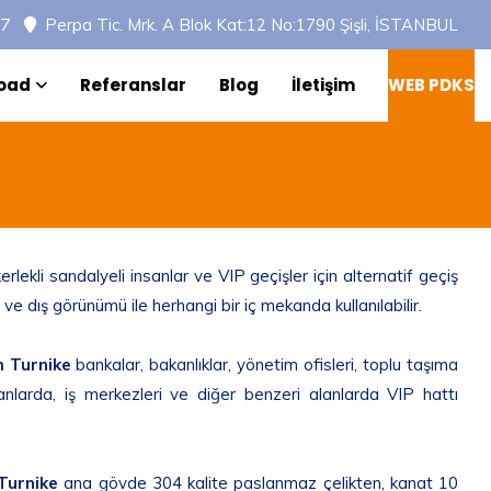
97
Perpa Tic. Mrk. A Blok Kat:12 No:1790 Şişli, İSTANBUL
oad
Referanslar
Blog
İletişim
WEB PDKS
erlekli sandalyeli insanlar ve VIP geçişler için alternatif geçiş
yn ve dış görünümü ile herhangi bir iç mekanda kullanılabilir.
m Turnike
bankalar, bakanlıklar, yönetim ofisleri, toplu taşıma
kanlarda, iş merkezleri ve diğer benzeri alanlarda VIP hattı
Turnike
ana gövde 304 kalite paslanmaz çelikten, kanat 10