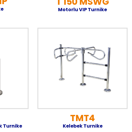
IP
T 150 MSWG
ke
Motorlu VIP Turnike
TMT4
k Turnike
Kelebek Turnike