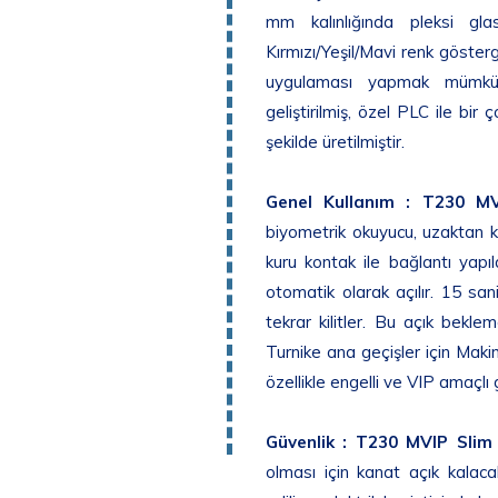
mm kalınlığında pleksi gl
Kırmızı/Yeşil/Mavi renk göster
uygulaması yapmak mümkünd
geliştirilmiş, özel PLC ile bi
şekilde üretilmiştir.
Genel Kullanım :
T230 MV
biyometrik okuyucu, uzaktan k
kuru kontak ile bağlantı yapı
otomatik olarak açılır. 15 sa
tekrar kilitler. Bu açık bekle
Turnike ana geçişler için Makim 
özellikle engelli ve VIP amaçlı 
Güvenlik :
T230 MVIP Slim 
olması için kanat açık kalacak