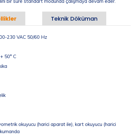
belirli bir süre standart modunda çalışmaya devam eder.
likler
Teknik Döküman
: 100-230 VAC 50/60 Hz
- + 50° C
kika
lik
ometrik okuyucu (harici aparat ile), kart okuyucu (harici
n kumanda