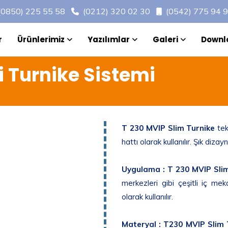
(0850) 225 55 58
(0212) 320 02 30
(0542) 775 94 
r
Ürünlerimiz
Yazılımlar
Galeri
Downl
i Turnike Sistemi
T 230 MVIP Slim Turnike
tek
hattı olarak kullanılır. Şık diza
Uygulama :
T 230 MVIP Sli
merkezleri gibi çeşitli iç me
olarak kullanılır.
Materyal :
T230 MVIP Slim 