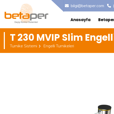
bilgi@betaper.com
Anasayfa
Betape
T 230 MVIP Slim Engell
Turnike Sistemi
Engelli Turnikeleri