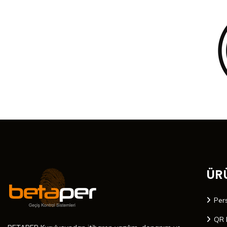
ÜR
Per
QR 