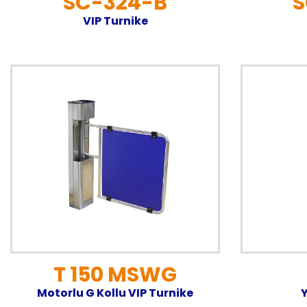
SC-324-B
S
VIP Turnike
T 150 MSWG
Motorlu G Kollu VIP Turnike
Y