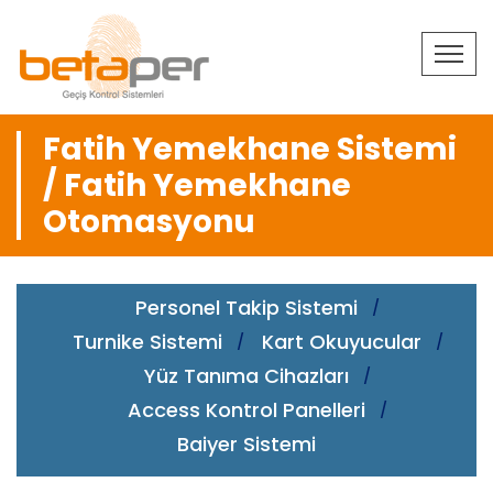
Fatih Yemekhane Sistemi
/ Fatih Yemekhane
Otomasyonu
Personel Takip Sistemi
Turnike Sistemi
Kart Okuyucular
Yüz Tanıma Cihazları
Access Kontrol Panelleri
Baiyer Sistemi