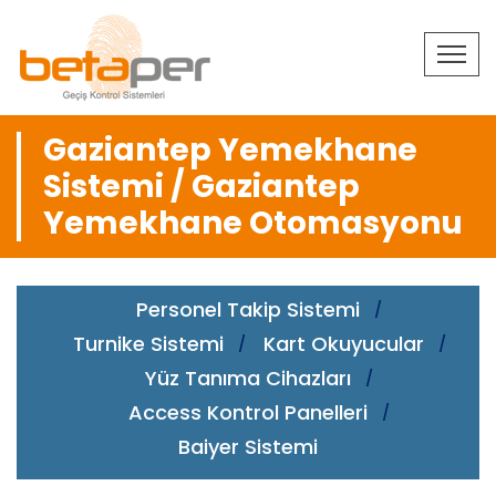
Gaziantep Yemekhane
Sistemi / Gaziantep
Yemekhane Otomasyonu
Personel Takip Sistemi
Turnike Sistemi
Kart Okuyucular
Yüz Tanıma Cihazları
Access Kontrol Panelleri
Baiyer Sistemi