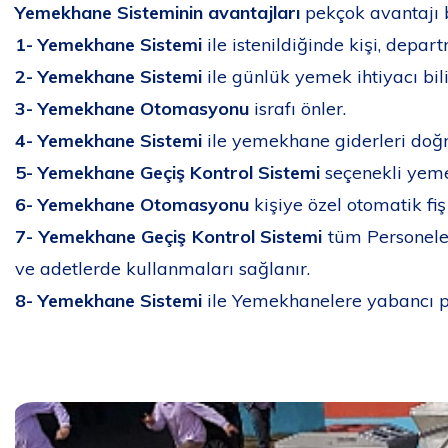
Yemekhane Sisteminin avantajları
pekçok avantajı
1-
Yemekhane Sistemi
ile istenildiğinde kişi, depar
2-
Yemekhane Sistemi
ile günlük yemek ihtiyacı bili
3-
Yemekhane Otomasyonu
israfı önler.
4-
Yemekhane Sistemi
ile yemekhane giderleri doğr
5-
Yemekhane Geçiş Kontrol Sistemi
seçenekli yeme
6-
Yemekhane Otomasyonu
kişiye özel otomatik fiş
7-
Yemekhane Geçiş Kontrol Sistemi
tüm Personele 
ve adetlerde kullanmaları sağlanır.
8-
Yemekhane Sistemi
ile Yemekhanelere yabancı per