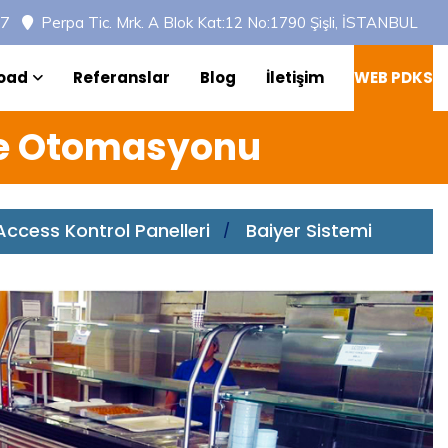
97
Perpa Tic. Mrk. A Blok Kat:12 No:1790 Şişli, İSTANBUL
oad
Referanslar
Blog
İletişim
WEB PDKS
ne Otomasyonu
Access Kontrol Panelleri
Baiyer Sistemi