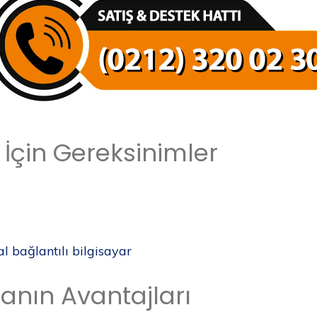
çin Gereksinimler
l bağlantılı bilgisayar
nın Avantajları