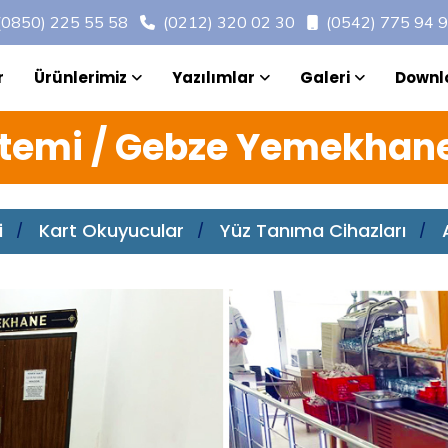
(0850) 225 55 58
(0212) 320 02 30
(0542) 775 94 
r
Ürünlerimiz
Yazılımlar
Galeri
Downl
temi / Gebze Yemekha
i
Kart Okuyucular
Yüz Tanıma Cihazları