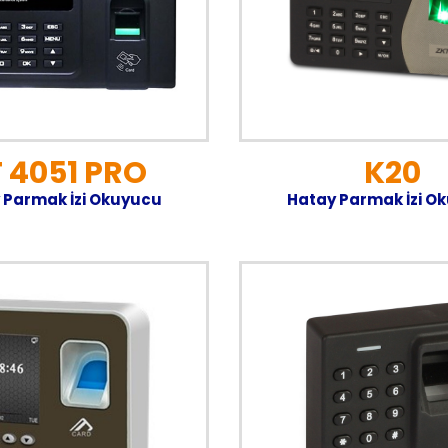
K20
 4051 PRO
Hatay Parmak İzi O
 Parmak İzi Okuyucu