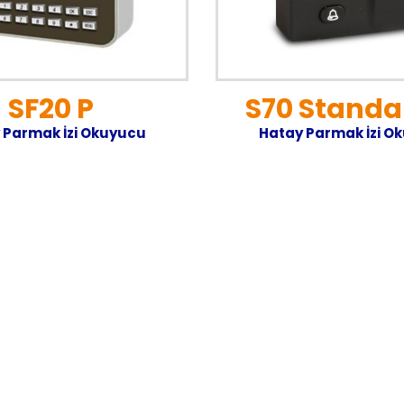
SF20 P
S70 Standa
 Parmak İzi Okuyucu
Hatay Parmak İzi O