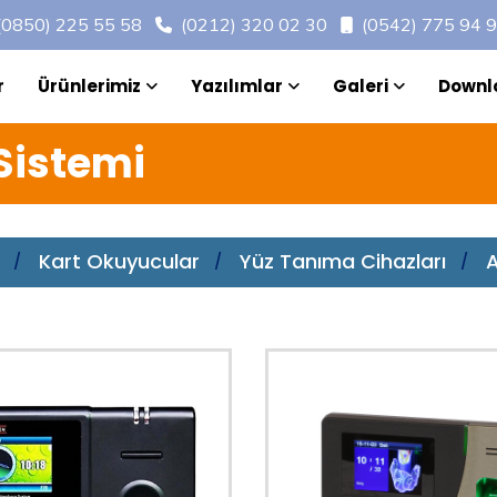
(0850) 225 55 58
(0212) 320 02 30
(0542) 775 94 
r
Ürünlerimiz
Yazılımlar
Galeri
Downl
Sistemi
Kart Okuyucular
Yüz Tanıma Cihazları
A