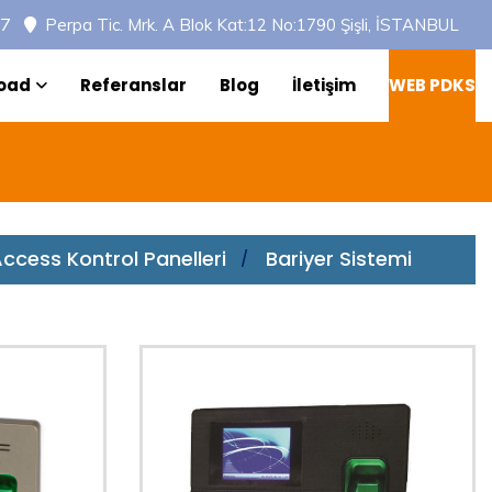
97
Perpa Tic. Mrk. A Blok Kat:12 No:1790 Şişli, İSTANBUL
oad
Referanslar
Blog
İletişim
WEB PDKS
ccess Kontrol Panelleri
Bariyer Sistemi