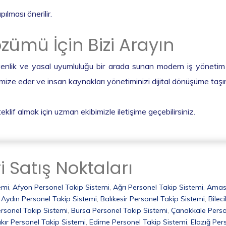
ılması önerilir.
zümü İçin Bizi Arayın
üvenlik ve yasal uyumluluğu bir arada sunan modern iş yönetim a
mize eder ve insan kaynakları yönetiminizi dijital dönüşüme taşır
eklif almak için uzman ekibimizle iletişime geçebilirsiniz.
i Satış Noktaları
emi
,
Afyon Personel Takip Sistemi
,
Ağrı Personel Takip Sistemi
,
Amasy
,
Aydın Personel Takip Sistemi
,
Balıkesir Personel Takip Sistemi
,
Bilec
rsonel Takip Sistemi
,
Bursa Personel Takip Sistemi
,
Çanakkale Perso
kır Personel Takip Sistemi
,
Edirne Personel Takip Sistemi
,
Elazığ Per