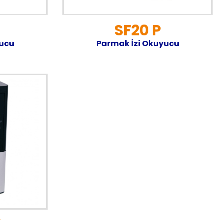
SF20 P
yucu
Parmak İzi Okuyucu