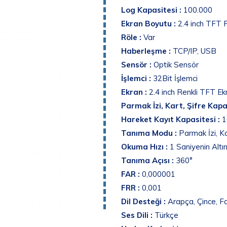
Log Kapasitesi :
100.000
Ekran Boyutu :
2.4 inch TFT R
Röle :
Var
Haberleşme :
TCP/IP, USB
Sensör :
Optik Sensör
İşlemci :
32Bit İşlemci
Ekran :
2.4 inch Renkli TFT Ek
Parmak İzi, Kart, Şifre Kapa
Hareket Kayıt Kapasitesi :
1
Tanıma Modu :
Parmak İzi, Ka
Okuma Hızı :
1 Saniyenin Altı
Tanıma Açısı :
360°
FAR :
0,000001
FRR :
0,001
Dil Desteği :
Arapça, Çince, Fa
Ses Dili :
Türkçe