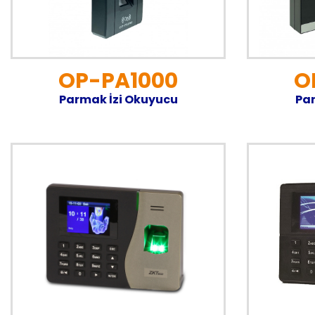
OP-PA1000
O
Parmak İzi Okuyucu
Par