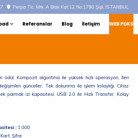
97
Perpa Tic. Mrk. A Blok Kat:12 No:1790 Şişli, İSTANBUL
oad
Referanslar
Blog
İletişim
WEB PDKS
i ödül, Kompozit algoritma ile yüksek hızlı operasyon, İleri
değişimleri günceller, Tek dokunma ile işlem kolaylığı, Cihaz
sek parmak izi kapasitesi, USB 2.0 ile Hızlı Transfer, Kolay
sitesi :
1.000
Kart, Şifre