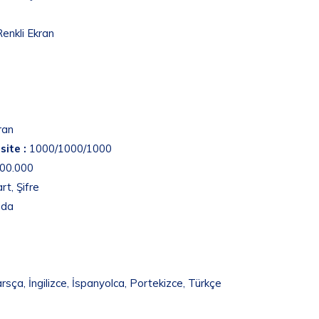
enkli Ekran
ran
site :
1000/1000/1000
00.000
rt, Şifre
nda
rsça, İngilizce, İspanyolca, Portekizce, Türkçe