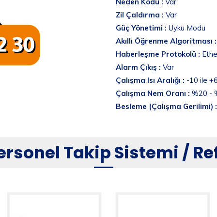
Neden Kodu :
Var
Zil Çaldırma :
Var
Güç Yönetimi :
Uyku Modu
Akıllı Öğrenme Algoritması :
Haberleşme Protokolü :
Ethe
Alarm Çıkış :
Var
Çalışma Isı Aralığı :
-10 ile +
Çalışma Nem Oranı :
%20 - 
Besleme (Çalışma Gerilimi) :
ersonel Takip Sistemi / R