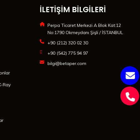
İLETİŞİM BİLGİLERİ
Perpa Ticaret Merkezi A Blok Kat:12
No:1790 Okmeydanı Şişli / İSTANBUL
+90 (212) 320 02 30
+90 (542) 775 94 97
bilgi@betaper.com
onlar
X-Ray
ar