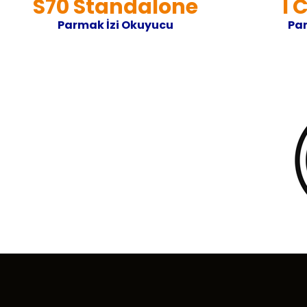
S70 Standalone
I 
Parmak İzi Okuyucu
Par