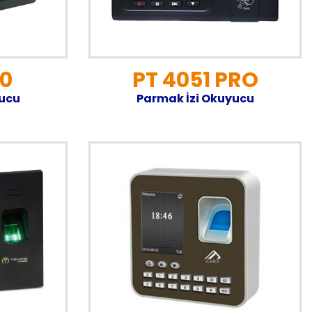
0
PT 4051 PRO
yucu
Parmak İzi Okuyucu