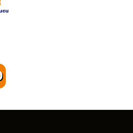
8
yucu