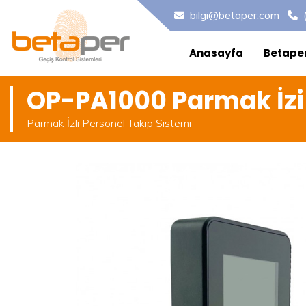
bilgi@betaper.com
Anasayfa
Betape
OP-PA1000 Parmak İz
Parmak İzli Personel Takip Sistemi