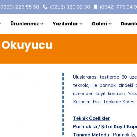
(0850) 225 55 58
(0212) 320 02 30
(0542) 775 94 
r
Ürünlerimiz
Yazılımlar
Galeri
Downl
i Okuyucu
Uluslararası testlerde 50 üzer
teknoloji ile parmak izindeki 
üzerinden kayıt kontrolü, Yük
Kullanım, Hızlı Tepkime Süresi
Teknik Özellikler
Parmak İzi / Şifre Kayıt Kapa
Tanıma Metodu :
Parmak İzi, 