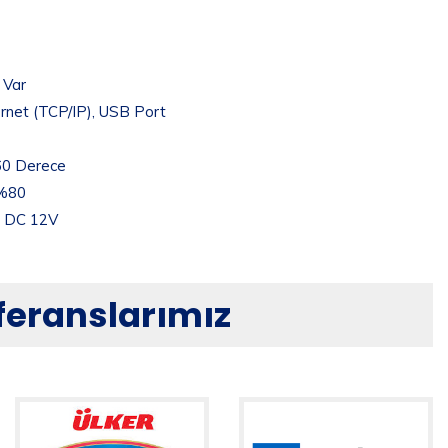
Var
rnet (TCP/IP), USB Port
60 Derece
%80
DC 12V
eferanslarımız