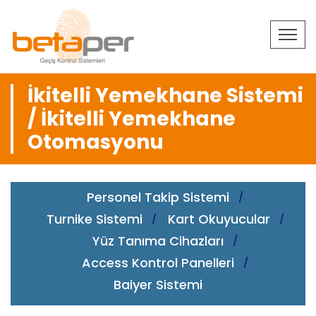
İkitelli Yemekhane Sistemi
/ İkitelli Yemekhane
Otomasyonu
Personel Takip Sistemi
Turnike Sistemi
Kart Okuyucular
Yüz Tanıma Cihazları
Access Kontrol Panelleri
Baiyer Sistemi