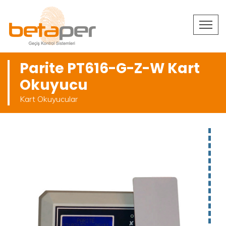
Parite PT616-G-Z-W Kart
Okuyucu
Kart Okuyucular