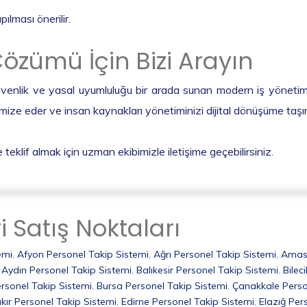
ılması önerilir.
Çözümü İçin Bizi Arayın
güvenlik ve yasal uyumluluğu bir arada sunan modern iş yönetim 
mize eder ve insan kaynakları yönetiminizi dijital dönüşüme taşır
 teklif almak için uzman ekibimizle iletişime geçebilirsiniz.
i Satış Noktaları
emi
,
Afyon Personel Takip Sistemi
,
Ağrı Personel Takip Sistemi
,
Amasy
,
Aydın Personel Takip Sistemi
,
Balıkesir Personel Takip Sistemi
,
Bilec
rsonel Takip Sistemi
,
Bursa Personel Takip Sistemi
,
Çanakkale Perso
kır Personel Takip Sistemi
,
Edirne Personel Takip Sistemi
,
Elazığ Per