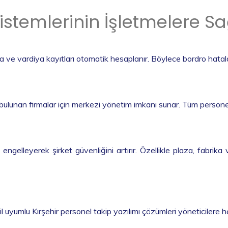
Sistemlerinin İşletmelere S
 ve vardiya kayıtları otomatik hesaplanır. Böylece bordro hatalar
lunan firmalar için merkezi yönetim imkanı sunar. Tüm personel h
ri engelleyerek şirket güvenliğini artırır. Özellikle plaza, fab
yumlu Kırşehir personel takip yazılımı çözümleri yöneticilere h