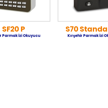
SF20 P
S70 Standa
ir Parmak İzi Okuyucu
Kırşehir Parmak İzi 