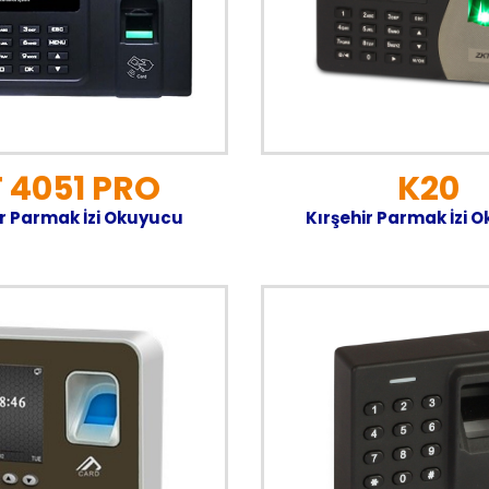
K20
 4051 PRO
Kırşehir Parmak İzi 
ir Parmak İzi Okuyucu