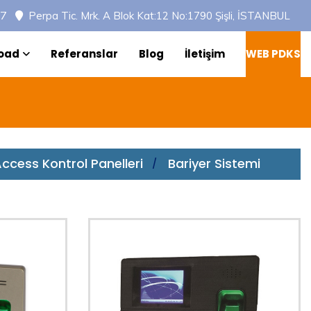
97
Perpa Tic. Mrk. A Blok Kat:12 No:1790 Şişli, İSTANBUL
oad
Referanslar
Blog
İletişim
WEB PDKS
ccess Kontrol Panelleri
Bariyer Sistemi