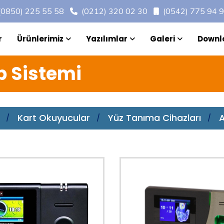
(0850) 225 55 58
(0212) 320 02 30
(0542) 775 94 
r
Ürünlerimiz
Yazılımlar
Galeri
Downl
p Sistemi
Kart Okuyucular
Yüz Tanıma Cihazları
A