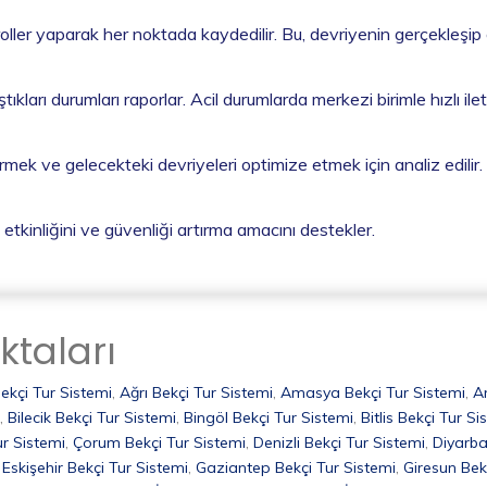
troller yaparak her noktada kaydedilir. Bu, devriyenin gerçekleşip
tıkları durumları raporlar. Acil durumlarda merkezi birimle hızlı ilet
tirmek ve gelecekteki devriyeleri optimize etmek için analiz edilir.
etkinliğini ve güvenliği artırma amacını destekler.
ktaları
ekçi Tur Sistemi
,
Ağrı Bekçi Tur Sistemi
,
Amasya Bekçi Tur Sistemi
,
A
,
Bilecik Bekçi Tur Sistemi
,
Bingöl Bekçi Tur Sistemi
,
Bitlis Bekçi Tur Si
ur Sistemi
,
Çorum Bekçi Tur Sistemi
,
Denizli Bekçi Tur Sistemi
,
Diyarba
,
Eskişehir Bekçi Tur Sistemi
,
Gaziantep Bekçi Tur Sistemi
,
Giresun Bek