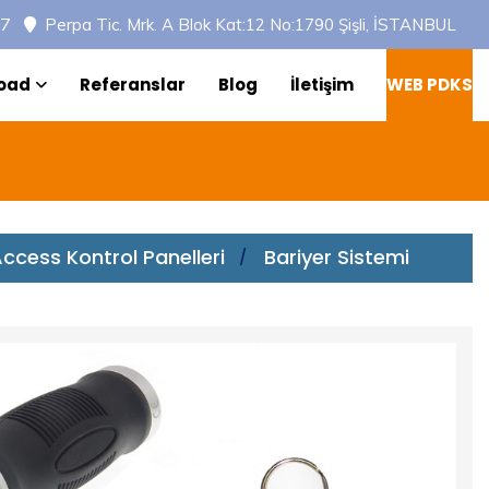
97
Perpa Tic. Mrk. A Blok Kat:12 No:1790 Şişli, İSTANBUL
oad
Referanslar
Blog
İletişim
WEB PDKS
ccess Kontrol Panelleri
Bariyer Sistemi