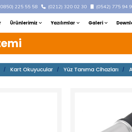
(0850) 225 55 58
(0212) 320 02 30
(0542) 775 94 
r
Ürünlerimiz
Yazılımlar
Galeri
Downl
temi
Kart Okuyucular
Yüz Tanıma Cihazları
A