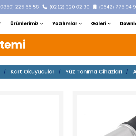
(0850) 225 55 58
(0212) 320 02 30
(0542) 775 94 
r
Ürünlerimiz
Yazılımlar
Galeri
Downl
stemi
Kart Okuyucular
Yüz Tanıma Cihazları
A