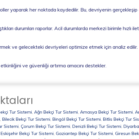
troller yaparak her noktada kaydedilir. Bu, devriyenin gerçekleşip
tıkları durumları raporlar. Acil durumlarda merkezi birimle hızlı ilet
tirmek ve gelecekteki devriyeleri optimize etmek için analiz edilir.
n etkinliğini ve güvenliği artırma amacını destekler.
ktaları
ekçi Tur Sistemi
,
Ağrı Bekçi Tur Sistemi
,
Amasya Bekçi Tur Sistemi
,
A
,
Bilecik Bekçi Tur Sistemi
,
Bingöl Bekçi Tur Sistemi
,
Bitlis Bekçi Tur Si
ur Sistemi
,
Çorum Bekçi Tur Sistemi
,
Denizli Bekçi Tur Sistemi
,
Diyarba
,
Eskişehir Bekçi Tur Sistemi
,
Gaziantep Bekçi Tur Sistemi
,
Giresun Bek