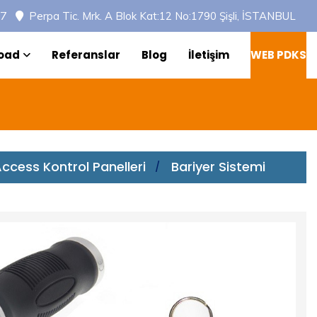
97
Perpa Tic. Mrk. A Blok Kat:12 No:1790 Şişli, İSTANBUL
oad
Referanslar
Blog
İletişim
WEB PDKS
ccess Kontrol Panelleri
Bariyer Sistemi