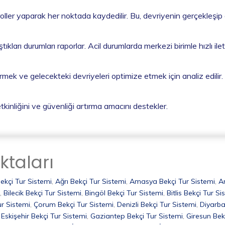
troller yaparak her noktada kaydedilir. Bu, devriyenin gerçekleşip
tıkları durumları raporlar. Acil durumlarda merkezi birimle hızlı ilet
tirmek ve gelecekteki devriyeleri optimize etmek için analiz edilir.
tkinliğini ve güvenliği artırma amacını destekler.
ktaları
ekçi Tur Sistemi
,
Ağrı Bekçi Tur Sistemi
,
Amasya Bekçi Tur Sistemi
,
A
,
Bilecik Bekçi Tur Sistemi
,
Bingöl Bekçi Tur Sistemi
,
Bitlis Bekçi Tur Si
ur Sistemi
,
Çorum Bekçi Tur Sistemi
,
Denizli Bekçi Tur Sistemi
,
Diyarba
,
Eskişehir Bekçi Tur Sistemi
,
Gaziantep Bekçi Tur Sistemi
,
Giresun Bek