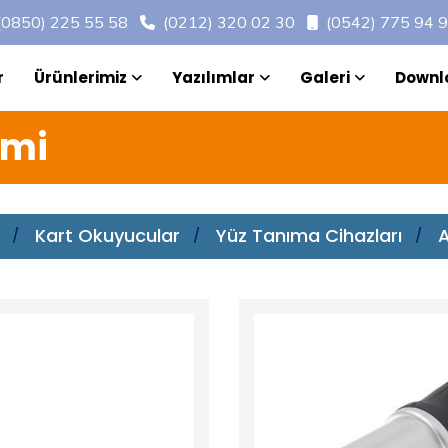
(0850) 225 55 58
(0212) 320 02 30
(0542) 775 94 
r
Ürünlerimiz
Yazılımlar
Galeri
Downl
emi
Kart Okuyucular
Yüz Tanıma Cihazları
A