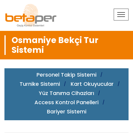
Osmaniye Bekçi Tur
Sistemi
Personel Takip Sistemi
Turnike Sistemi
Kart Okuyucular
Yüz Tanıma Cihazları
Access Kontrol Panelleri
Bariyer Sistemi