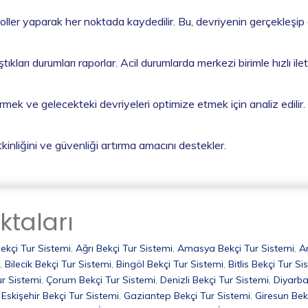
troller yaparak her noktada kaydedilir. Bu, devriyenin gerçekleşip
tıkları durumları raporlar. Acil durumlarda merkezi birimle hızlı ilet
tirmek ve gelecekteki devriyeleri optimize etmek için analiz edilir.
tkinliğini ve güvenliği artırma amacını destekler.
ktaları
ekçi Tur Sistemi
,
Ağrı Bekçi Tur Sistemi
,
Amasya Bekçi Tur Sistemi
,
A
,
Bilecik Bekçi Tur Sistemi
,
Bingöl Bekçi Tur Sistemi
,
Bitlis Bekçi Tur Si
ur Sistemi
,
Çorum Bekçi Tur Sistemi
,
Denizli Bekçi Tur Sistemi
,
Diyarba
,
Eskişehir Bekçi Tur Sistemi
,
Gaziantep Bekçi Tur Sistemi
,
Giresun Bek