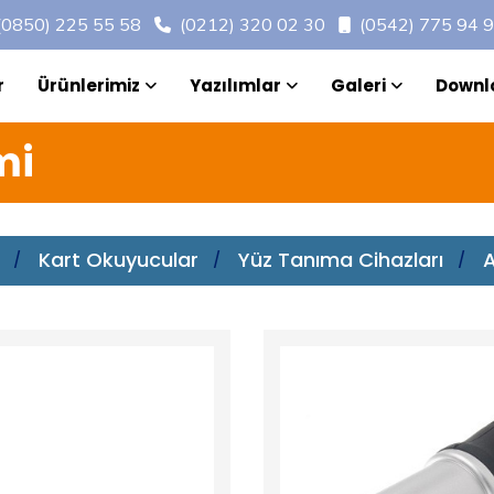
(0850) 225 55 58
(0212) 320 02 30
(0542) 775 94 
r
Ürünlerimiz
Yazılımlar
Galeri
Downl
mi
Kart Okuyucular
Yüz Tanıma Cihazları
A