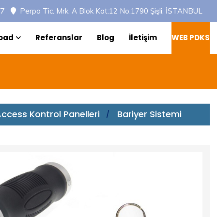
97
Perpa Tic. Mrk. A Blok Kat:12 No:1790 Şişli, İSTANBUL
oad
Referanslar
Blog
İletişim
WEB PDKS
ccess Kontrol Panelleri
Bariyer Sistemi